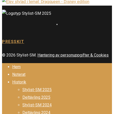
PRESSKIT
© 2026 Stylist-SM.
Hantering av personuppgifter & Cookies
Hem
Noterat
Historik
Stylist-SM 2025
Deltävling 2025
Stylist-SM 2024
Deltävling 2024