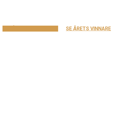
OM ÅRETS STYLIST-SM
SE ÅRETS VINNARE