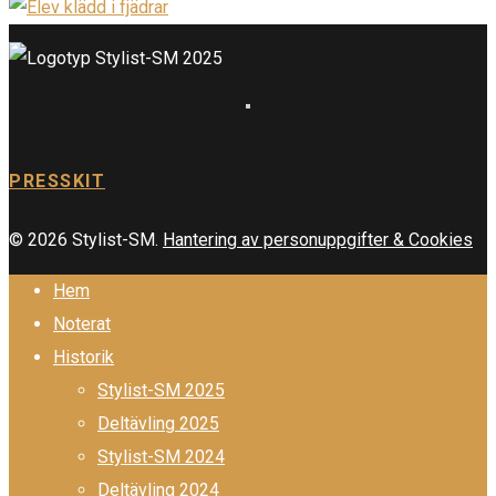
PRESSKIT
© 2026 Stylist-SM.
Hantering av personuppgifter & Cookies
Hem
Noterat
Historik
Stylist-SM 2025
Deltävling 2025
Stylist-SM 2024
Deltävling 2024