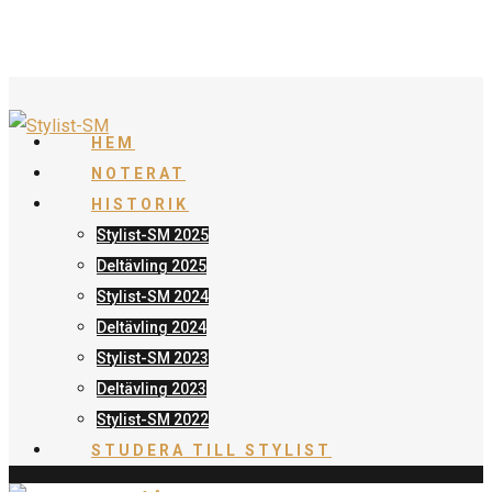
HEM
NOTERAT
HISTORIK
Stylist-SM 2025
Deltävling 2025
Stylist-SM 2024
Deltävling 2024
Stylist-SM 2023
Deltävling 2023
Stylist-SM 2022
STUDERA TILL STYLIST