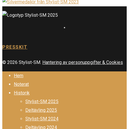
PRESSKIT
© 2026 Stylist-SM.
Hantering av personuppgifter & Cookies
Hem
Noterat
Historik
Stylist-SM 2025
Deltävling 2025
Stylist-SM 2024
Deltävling 2024