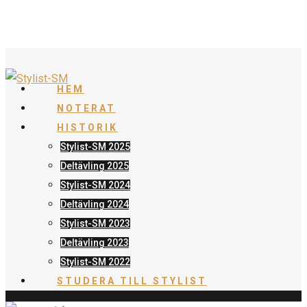
HEM
NOTERAT
HISTORIK
Stylist-SM 2025
Deltävling 2025
Stylist-SM 2024
Deltävling 2024
Stylist-SM 2023
Deltävling 2023
Stylist-SM 2022
STUDERA TILL STYLIST