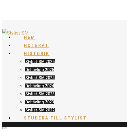
HEM
NOTERAT
HISTORIK
Stylist-SM 2025
Deltävling 2025
Stylist-SM 2024
Deltävling 2024
Stylist-SM 2023
Deltävling 2023
Stylist-SM 2022
STUDERA TILL STYLIST