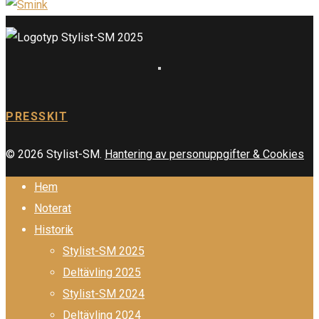
PRESSKIT
© 2026 Stylist-SM.
Hantering av personuppgifter & Cookies
Hem
Noterat
Historik
Stylist-SM 2025
Deltävling 2025
Stylist-SM 2024
Deltävling 2024