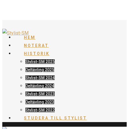
HEM
NOTERAT
HISTORIK
Stylist-SM 2025
Deltävling 2025
Stylist-SM 2024
Deltävling 2024
Stylist-SM 2023
Deltävling 2023
Stylist-SM 2022
STUDERA TILL STYLIST