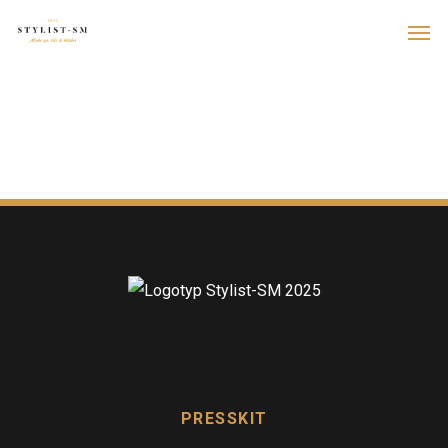
PRESSKIT