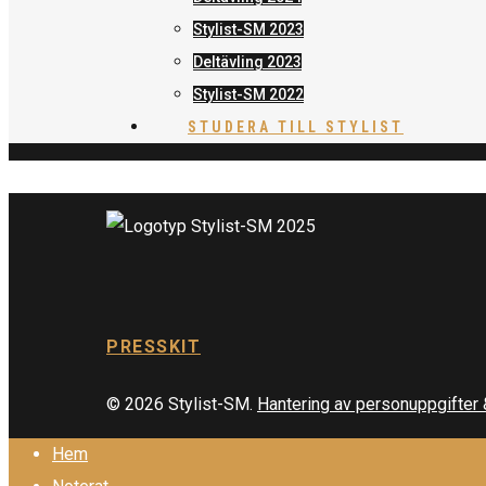
Stylist-SM 2023
Deltävling 2023
Stylist-SM 2022
STUDERA TILL STYLIST
PRESSKIT
© 2026 Stylist-SM.
Hantering av personuppgifter
Hem