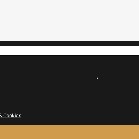
 & Cookies