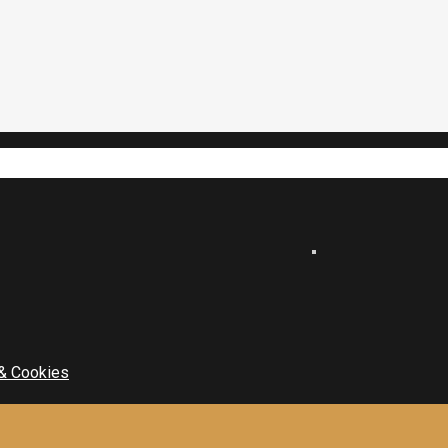
 & Cookies