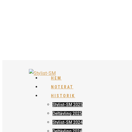
HEM
NOTERAT
HISTORIK
Stylist-SM 2025
Deltävling 2025
Stylist-SM 2024
Deltävling 2024