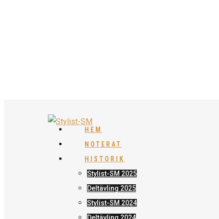
HEM
NOTERAT
HISTORIK
Stylist-SM 2025
Deltävling 2025
Stylist-SM 2024
Deltävling 2024