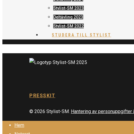
Stylist-SM 2023
Deltävling 2023
Stylist-SM 2022
STUDERA TILL STYLIST
PRESSKIT
© 2026 Stylist-SM.
Hantering av personuppgifter
Hem