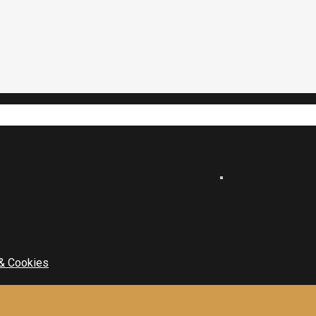
 & Cookies