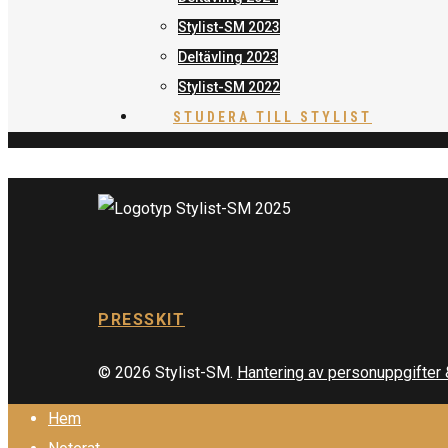
Stylist-SM 2023
Deltävling 2023
Stylist-SM 2022
STUDERA TILL STYLIST
PRESSKIT
© 2026 Stylist-SM.
Hantering av personuppgifter
Hem