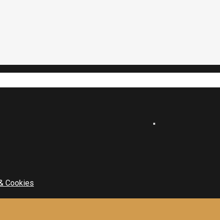
 & Cookies