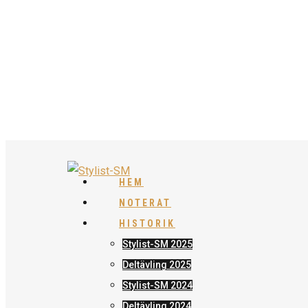
HEM
NOTERAT
HISTORIK
Stylist-SM 2025
Deltävling 2025
Stylist-SM 2024
Deltävling 2024