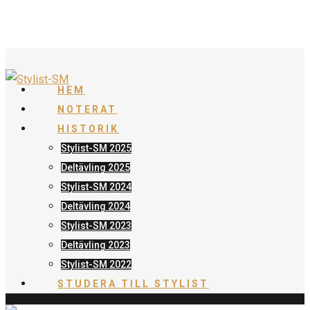
HEM
NOTERAT
HISTORIK
Stylist-SM 2025
Deltävling 2025
Stylist-SM 2024
Deltävling 2024
Stylist-SM 2023
Deltävling 2023
Stylist-SM 2022
STUDERA TILL STYLIST