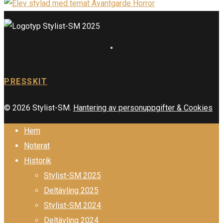
PRESSKIT
© 2026 Stylist-SM.
Hantering av personuppgifter & Cookies
Hem
Noterat
Historik
Stylist-SM 2025
Deltävling 2025
Stylist-SM 2024
Deltävling 2024