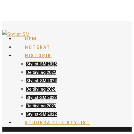
HEM
NOTERAT
HISTORIK
Stylist-SM 2025
Deltävling 2025
Stylist-SM 2024
Deltävling 2024
Stylist-SM 2023
Deltävling 2023
Stylist-SM 2022
STUDERA TILL STYLIST