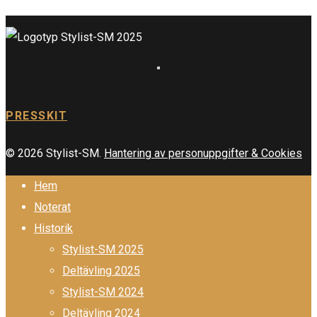
PRESSKIT
© 2026 Stylist-SM.
Hantering av personuppgifter & Cookies
Hem
Noterat
Historik
Stylist-SM 2025
Deltävling 2025
Stylist-SM 2024
Deltävling 2024